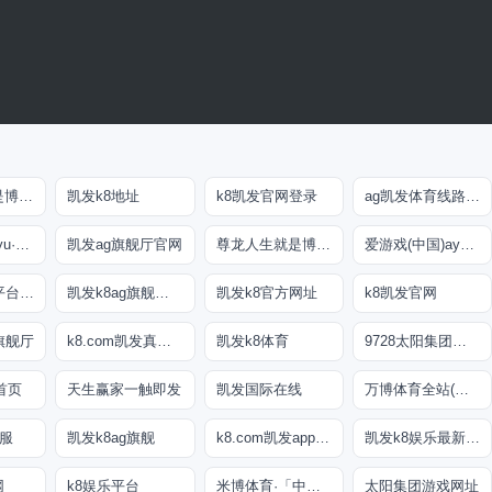
尊龙人生就是博!游戏登录
凯发k8地址
k8凯发官网登录
ag凯发体育线路检测
乐鱼(中国)leyu·官方网站
凯发ag旗舰厅官网
尊龙人生就是博!线上娱乐
爱游戏(中国)ayx·官方网站
ag真人游戏平台登录
凯发k8ag旗舰厅实力品牌
凯发k8官方网址
k8凯发官网
旗舰厅
k8.com凯发真人娱乐
凯发k8体育
9728太阳集团首页
首页
天生赢家一触即发
凯发国际在线
万博体育全站(Manbetx)官方网站
客服
凯发k8ag旗舰
k8.com凯发app官方下载
凯发k8娱乐最新登录地址
网
k8娱乐平台
米博体育·「中国」官方网站
太阳集团游戏网址