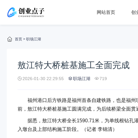
网站首页
创
首页
>
职场江湖
敖江特大桥桩基施工全面完成
2026-01-30 22:29:55
职场江湖
719
福州港口后方铁路是福州首条自建铁路，也是福州现
前，敖江特大桥桩基施工圆满完成，为后续桥梁全面贯
据悉，敖江特大桥全长1590.71米，为单线根钻孔
入墩台及上部结构施工阶段。（记者 李锦清）