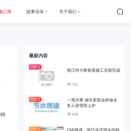
场江湖
故事语录
关于我们
最新内容
敖江特大桥桩基施工全面完成
701
一周水事 城市更新这样做水
务人迎雪而上护
面转
658
CMI筹谋：医疗金字塔尖的较