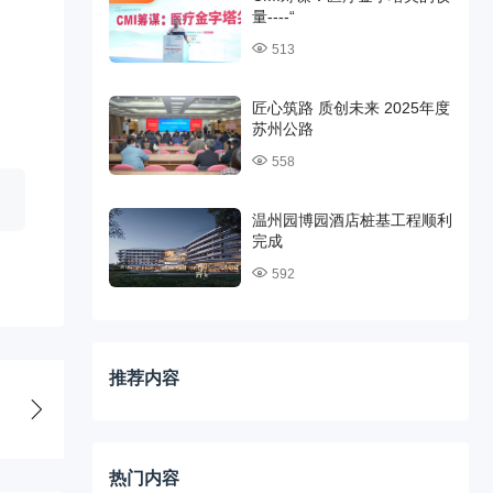
量----“
513
匠心筑路 质创未来 2025年度
苏州公路
558
温州园博园酒店桩基工程顺利
完成
592
推荐内容
热门内容