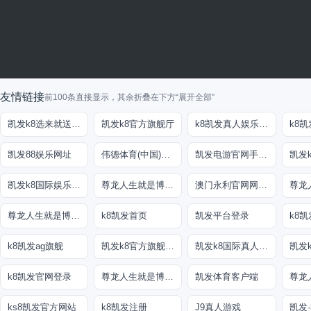
友情链接
前100条直接显示，其余折叠在下方“展开全部”
凯发k8选来就送38
凯发k8官方旗舰厅
k8凯发真人娱乐手机手机网页版
凯发88娱乐网址
伟德体育(中国)官方网站-登录入口
凯发电游官网手机版
凯发
凯发k8国际娱乐真人版
尊龙人生就是博!线路检测
澳门永利官网网址8
尊龙人生就是博!开户
k8凯发首页
凯发平台登录
k8凯发ag旗舰
凯发k8官方旗舰厅网址是多少
凯发k8国际真人app
凯发
k8凯发官网登录
尊龙人生就是博!国际
凯发体育客户端
ks8凯发官方网站
k8凯发注册
J9真人游戏
凯发·