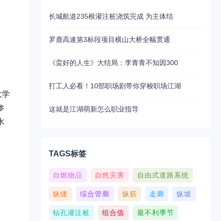
长城航道235根灌注桩浇筑完成 为主体结
罗鹿高速第3标段项目横山大桥全幅贯通
《蛮好的人生》大结局：李青青不知因300
打工人必看！10部职场剧带你穿梭职场江湖
大学
参
这就是江湖萌新怎么职业指导
水
TAGS标签
自燃物品
自然灾害
自由式道路系统
纵缝
综合管廊
纵筋
走廊
纵坡
钻孔灌注桩
组合值
最不利季节