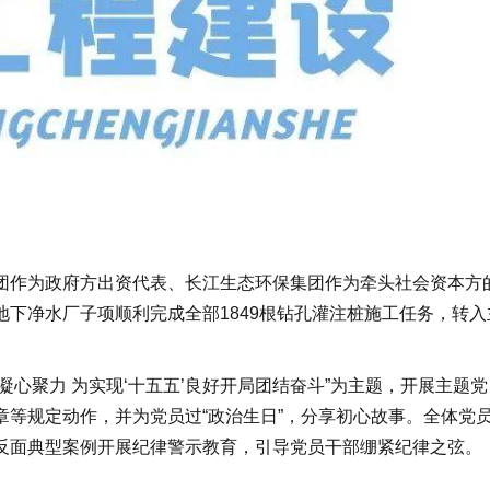
作为政府方出资代表、长江生态环保集团作为牵头社会资本方
下净水厂子项顺利完成全部1849根钻孔灌注桩施工任务，转入
心聚力 为实现‘十五五’良好开局团结奋斗”为主题，开展主题党
等规定动作，并为党员过“政治生日”，分享初心故事。全体党
反面典型案例开展纪律警示教育，引导党员干部绷紧纪律之弦。