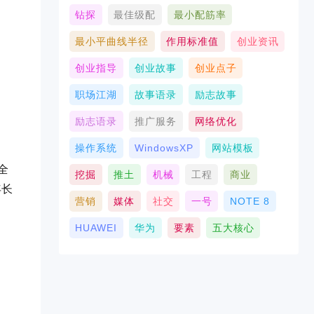
钻探
最佳级配
最小配筋率
最小平曲线半径
作用标准值
创业资讯
创业指导
创业故事
创业点子
职场江湖
故事语录
励志故事
励志语录
推广服务
网络优化
操作系统
WindowsXP
网站模板
全
挖掘
推土
机械
工程
商业
年长
营销
媒体
社交
一号
NOTE 8
HUAWEI
华为
要素
五大核心