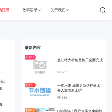
场江湖
故事语录
关于我们
最新内容
敖江特大桥桩基施工全面完成
701
开班
一周水事 城市更新这样做水
相
务人迎雪而上护
658
-
CMI筹谋：医疗金字塔尖的较