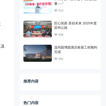
量----“
513
匠心筑路 质创未来 2025年度
工
苏州公路
、
558
区及
温州园博园酒店桩基工程顺利
完成
592
推荐内容
热门内容