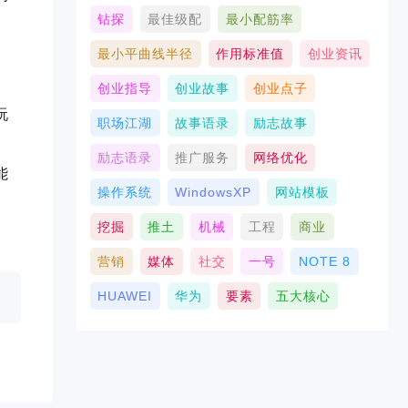
钻探
最佳级配
最小配筋率
最小平曲线半径
作用标准值
创业资讯
创业指导
创业故事
创业点子
玩
职场江湖
故事语录
励志故事
励志语录
推广服务
网络优化
能
操作系统
WindowsXP
网站模板
挖掘
推土
机械
工程
商业
营销
媒体
社交
一号
NOTE 8
HUAWEI
华为
要素
五大核心