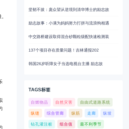
坚韧不拔：庞众望从逆境到清华博士的励志故
量。
励志故事：小满为妈妈努力打拼与流浪狗相遇
。
中交路桥建设取得混合砂颗粒级配快速检测装
137个项目存在质量问题！吉林通报202
韩国26岁听障女子当选电视台主播 励志故
乐
TAGS标签
拟
自燃物品
自然灾害
自由式道路系统
的
纵缝
综合管廊
纵筋
走廊
纵坡
钻孔灌注桩
组合值
最不利季节
的