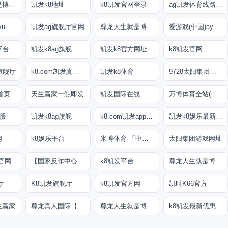
尊龙人生就是博!游戏登录
凯发k8地址
k8凯发官网登录
ag凯发体育线路检测
乐鱼(中国)leyu·官方网站
凯发ag旗舰厅官网
尊龙人生就是博!线上娱乐
爱游戏(中国)ayx·官方网站
ag真人游戏平台登录
凯发k8ag旗舰厅实力品牌
凯发k8官方网址
k8凯发官网
旗舰厅
k8.com凯发真人娱乐
凯发k8体育
9728太阳集团首页
首页
天生赢家一触即发
凯发国际在线
万博体育全站(Manbetx)官方网站
客服
凯发k8ag旗舰
k8.com凯发app官方下载
凯发k8娱乐最新登录地址
网
k8娱乐平台
米博体育·「中国」官方网站
太阳集团游戏网址
1官网
【国家反诈中心、工信部反诈中心、中国联通联合提醒】
k8凯发平台
尊龙人生就是博!官网下载
厅
K8凯发旗舰厅
k8凯发官方网
凯时K66官方
生赢家
尊龙真人国际【官方推荐】
尊龙人生就是博!赌城网址
k8凯发最新优惠