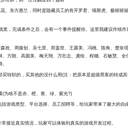
花、东方惠兰，同时是隐藏员工的有开罗君、喵斯虎、极猩猩
戏奖，完成条件之后，会有一个事件提醒你。这里我建议作续作
森祝、周腹创、吴七里、郑盖世、王露美、冯桃、陈角、楚奈
林、方朗、高圆美、梅天翔、万壮志、龚绘、程穗、石敏慧、全
耕。
买转职的，买其他的没什么用(注：把原本是超级黑客的转成其
(为啥不是赤、橙、黄、绿、紫光?)
括游戏类型、平台选择、员工招聘等，给玩家带来了极大的自
常接近真实情况，玩家可以体验到真实的游戏开发过程。