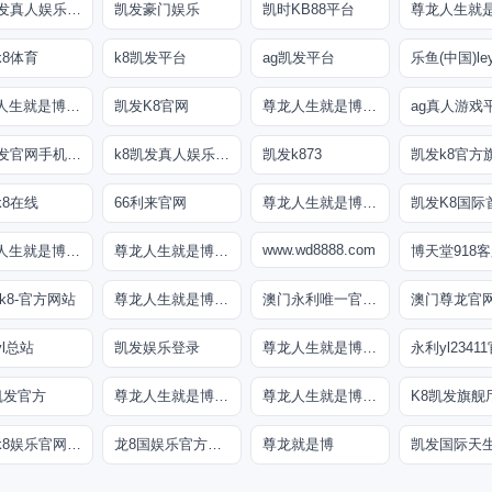
k8凯发真人娱乐手机首页
凯发豪门娱乐
凯时KB88平台
k8体育
k8凯发平台
ag凯发平台
尊龙人生就是博!网址
凯发K8官网
尊龙人生就是博!网上真人现场娱乐
k8凯发官网手机app
k8凯发真人娱乐手机备用网址
凯发k873
凯发k8官方
k8在线
66利来官网
尊龙人生就是博手机登录
凯发K8国际
www.wd8888.com
尊龙人生就是博iAG发财网可靠
尊龙人生就是博!官网注册
博天堂918
k8-官方网站
尊龙人生就是博!官网首页
澳门永利唯一官网304
澳门尊龙官
l总站
凯发娱乐登录
尊龙人生就是博!官网手机版app下载
永利yl2341
凯发官方
尊龙人生就是博!官方网站
尊龙人生就是博!官方首页
K8凯发旗舰
凯发k8娱乐官网App
龙8国娱乐官方老虎机
尊龙就是博
凯发国际天