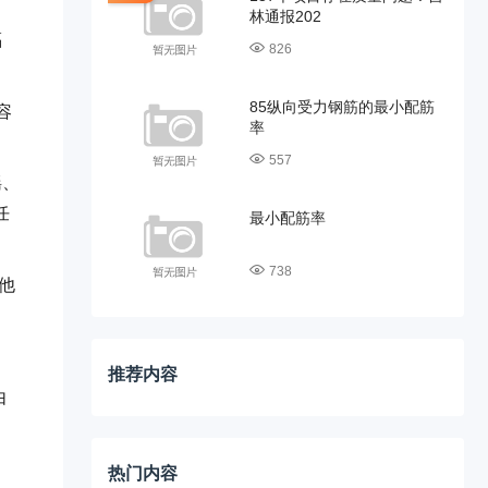
林通报202
福
826
85纵向受力钢筋的最小配筋
容
率
557
瑶、
任
最小配筋率
738
他
推荐内容
由
热门内容