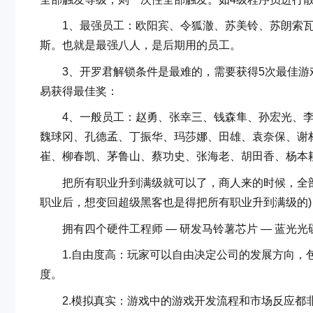
1、最强员工：欧阳宾、令狐澈、苏美铃、苏朗索瓦
斯。也就是最强八人，是后期用的员工。
3、开罗君解锁条件是最难的，需要获得5次最佳游
易获得最佳奖：
4、一般员工：赵勇、张幸三、钱森隼、孙宏光、李
魏球冈、孔德孟、丁振华、玛莎娜、田雄、袁奈保、谢
崔、柳春凯、茅鲁山、蔡功史、张海老、胡田香、杨本
把所有职业升到满级就可以了，商人来的时候，全部
职业后，想变回超级黑客也是得把所有职业升到满级的)
拥有四个硬件工程师 — 研发马铃薯芯片 — 蓝光光碟
1.自由度高：玩家可以自由决定公司的发展方向，包
度。
2.模拟真实：游戏中的游戏开发流程和市场反应都非