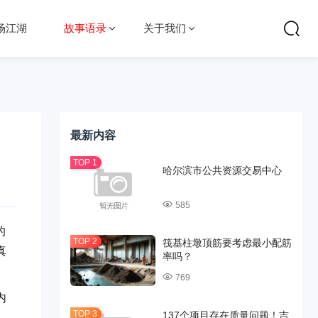
场江湖
故事语录
关于我们
最新内容
哈尔滨市公共资源交易中心
585
的
筏基柱墩顶筋要考虑最小配筋
真
率吗？
769
内
137个项目存在质量问题！吉