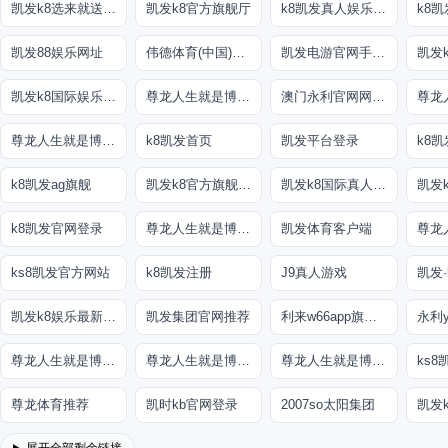
凯发k8选来就送38
凯发k8官方旗舰厅
k8凯发真人娱乐手机手机网页版
凯发88娱乐网址
伟德体育(中国)官方网站-登录入口
凯发电游官网手机版
凯发
凯发k8国际娱乐真人版
尊龙人生就是博!线路检测
澳门永利官网网址8
尊龙人生就是博!开户
k8凯发首页
凯发平台登录
k8凯发ag旗舰
凯发k8官方旗舰厅网址是多少
凯发k8国际真人app
凯发
k8凯发官网登录
尊龙人生就是博!国际
凯发体育客户端
ks8凯发官方网站
k8凯发注册
J9真人游戏
凯发·
凯发k8娱乐最新登录首页
凯发集团官网推荐
利来w66app旗舰厅
永利y
尊龙人生就是博!官网平台
尊龙人生就是博!官网开户
尊龙人生就是博!官网开户
ks8
尊龙体育推荐
凯时kb官网登录
2007so太阳集团