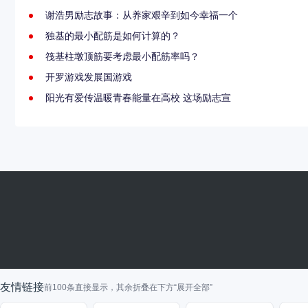
谢浩男励志故事：从养家艰辛到如今幸福一个
独基的最小配筋是如何计算的？
筏基柱墩顶筋要考虑最小配筋率吗？
开罗游戏发展国游戏
阳光有爱传温暖青春能量在高校 这场励志宣
友情链接
前100条直接显示，其余折叠在下方“展开全部”