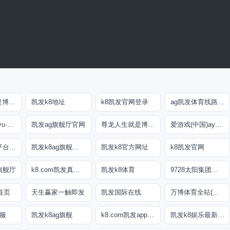
尊龙人生就是博!游戏登录
凯发k8地址
k8凯发官网登录
ag凯发体育线路检测
乐鱼(中国)leyu·官方网站
凯发ag旗舰厅官网
尊龙人生就是博!线上娱乐
爱游戏(中国)ayx·官方网站
ag真人游戏平台登录
凯发k8ag旗舰厅实力品牌
凯发k8官方网址
k8凯发官网
旗舰厅
k8.com凯发真人娱乐
凯发k8体育
9728太阳集团首页
首页
天生赢家一触即发
凯发国际在线
万博体育全站(Manbetx)官方网站
客服
凯发k8ag旗舰
k8.com凯发app官方下载
凯发k8娱乐最新登录地址