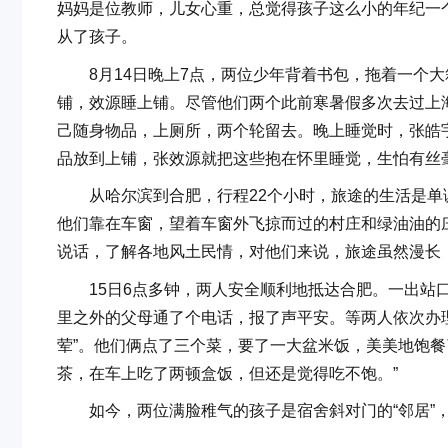
妈妈是位教师，儿女心重，总觉得孩子这么小的年纪一
从了孩子。
8月14日晚上7点，两位少年背着书包，拖着一个大箱
铺，效源睡上铺。尽管他们两个此前寒暑假多次去过上
己随身物品，上厕所，两个轮留去。晚上睡觉时，张皓
品放到上铺，张效源就把这些抱在怀里睡觉，生怕有丝
从哈尔滨到合肥，行程22个小时，旅途的生活是单
他们靠在车窗，望着车窗外飞掠而过的村庄和绿油油的
说话，了解各地风土民情，对他们来说，旅途虽然漫长
15日6点多钟，两人安全顺利地抵达合肥。一出站口
里之外的父母通了个电话，报了声平安。等两人依次办
荤”。他们俩点了三个菜，要了一大盆米饭，美美地饱餐
茶，在车上吃了两顿盒饭，但还是觉得吃不饱。”
如今，两位满脸稚气的孩子是宿舍斜对门的“邻居”，