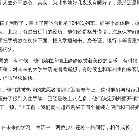
个人去外不放心。其实，为此事她好几夜没有睡好了，最后还是
子启程了，踏上了南下合肥的T244次列车。皓宇个高体胖，
海、北京，有过出远门的经历。他们还是格外谨慎，注意保护好
宇把手机放在枕头下面，把入学通知书、身份证、银行卡等贵重
毫闪失。
调的。有时候，他们躺在床铺上静静欣赏着美妙的音乐，有时候
庄稼，对未来的大学生活充满着遐想，有时候也和车厢里的乘客
，但很轻松愉快。
，他们就被热情的志愿者接到了迎新专车上。这时他们与相距
理好了报到入住手续，已经是晚上八点多，他们决定到外面开顿“
了一顿。“上车前，我们俩去超市购买了四个桶装方便面和四杯
在未来的学习、生活中，两位少年还将一路同行，相伴成长。