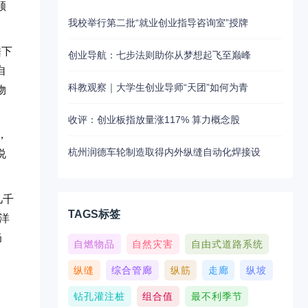
顺
我校举行第二批“就业创业指导咨询室”授牌
睡下
创业导航：七步法则助你从梦想起飞至巅峰
自
科教观察｜大学生创业导师“天团”如何为青
物
收评：创业板指放量涨117% 算力概念股
，
杭州润德车轮制造取得内外纵缝自动化焊接设
说
几千
TAGS标签
洋
奶
自燃物品
自然灾害
自由式道路系统
纵缝
综合管廊
纵筋
走廊
纵坡
钻孔灌注桩
组合值
最不利季节