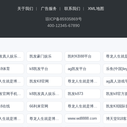
关于我们
广告服务
联系我们
XML地图
琼ICP备85935869号
400-12345-67890
k8凯发真人娱乐手机首页
凯发豪门娱乐
凯时KB88平台
k8体育
k8凯发平台
ag凯发平台
尊龙人生就是博!网址
凯发K8官网
尊龙人生就是博!网上真人现场娱乐
k8凯发官网手机app
k8凯发真人娱乐手机备用网址
凯发k873
凯发k8官方
k8在线
66利来官网
尊龙人生就是博手机登录
凯发K8国际
www.wd8888.com
尊龙人生就是博iAG发财网可靠
尊龙人生就是博!官网注册
博天堂918