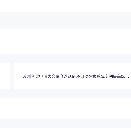
}
常州容导申请大容量容器纵缝环自动焊接系统专利提高纵缝
与环缝的