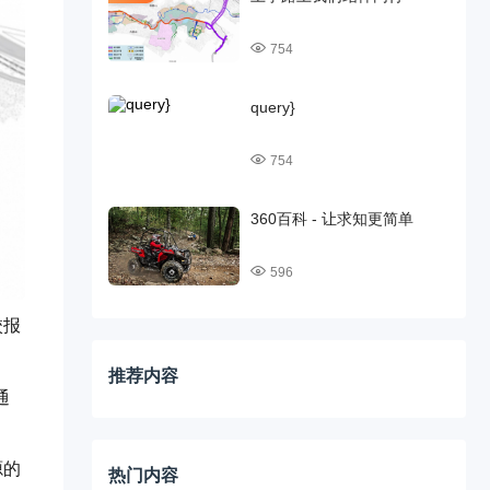
754
query}
754
360百科 - 让求知更简单
596
校报
。
推荐内容
通
源的
热门内容