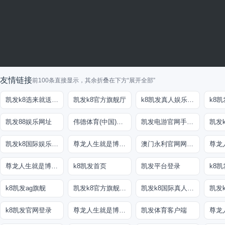
友情链接
前100条直接显示，其余折叠在下方“展开全部”
凯发k8选来就送38
凯发k8官方旗舰厅
k8凯发真人娱乐手机手机网页版
凯发88娱乐网址
伟德体育(中国)官方网站-登录入口
凯发电游官网手机版
凯发
凯发k8国际娱乐真人版
尊龙人生就是博!线路检测
澳门永利官网网址8
尊龙人生就是博!开户
k8凯发首页
凯发平台登录
k8凯发ag旗舰
凯发k8官方旗舰厅网址是多少
凯发k8国际真人app
凯发
k8凯发官网登录
尊龙人生就是博!国际
凯发体育客户端