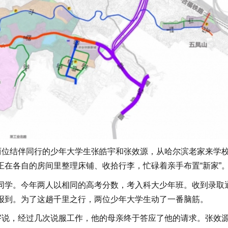
位结伴同行的少年大学生张皓宇和张效源，从哈尔滨老家来学
在各自的房间里整理床铺、收拾行李，忙碌着亲手布置“新家”
学。今年两人以相同的高考分数，考入科大少年班。收到录取
报到。为了这趟千里之行，两位少年大学生动了一番脑筋。
说，经过几次说服工作，他的母亲终于答应了他的请求。张效